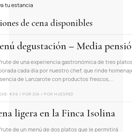
a tu estancia
ones de cena disponibles
nú degustación – Media pensi
frute de una experiencia gastronómica de tres plato
borada cada día por nuestro chef, que rinde homenaj
esencia de Lanzarote con productos frescos,…
CIO:
€
59
/ POR DÍA / POR HUESPED
na ligera en la Finca Isolina
frute de un menú de dos platos que le permitirá