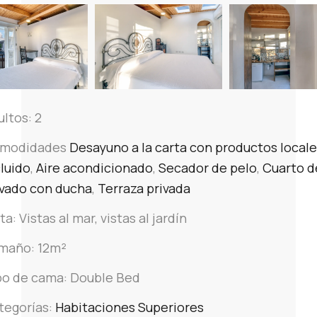
ultos:
2
modidades
Desayuno a la carta con productos local
cluido
,
Aire acondicionado
,
Secador de pelo
,
Cuarto d
ivado con ducha
,
Terraza privada
ta:
Vistas al mar, vistas al jardín
maño:
12m²
po de cama:
Double Bed
tegorías:
Habitaciones Superiores