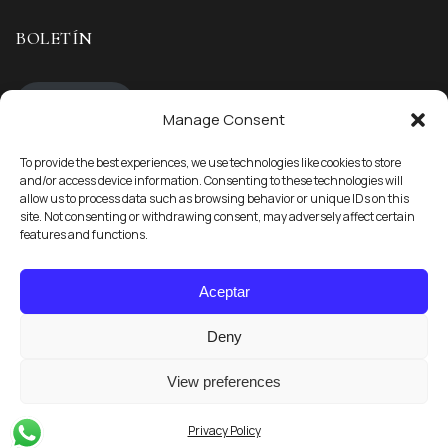
BOLETÍN
inscríbete
Manage Consent
To provide the best experiences, we use technologies like cookies to store
STAY CONNECTED
and/or access device information. Consenting to these technologies will
allow us to process data such as browsing behavior or unique IDs on this
site. Not consenting or withdrawing consent, may adversely affect certain
Síguenos en
features and functions.
Aceptar
Deny
View preferences
Copyright © 2025 Atardecer Finca Isolina. All rights reserved.
Privacy Policy