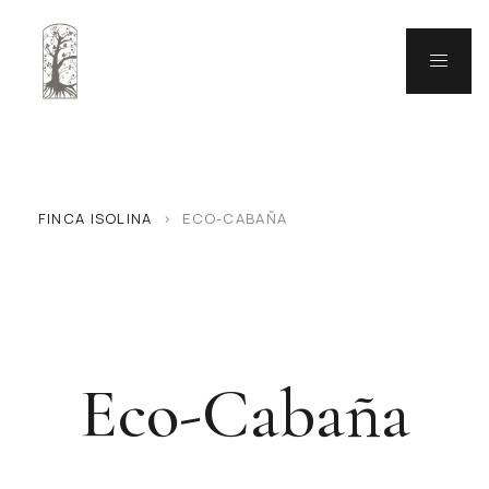
FINCA ISOLINA
>
ECO-CABAÑA
Eco-Cabaña