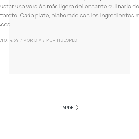
ustar una versión más ligera del encanto culinario d
zarote. Cada plato, elaborado con los ingredientes 
scos…
CIO:
€
39
/ POR DÍA / POR HUESPED
TARDE