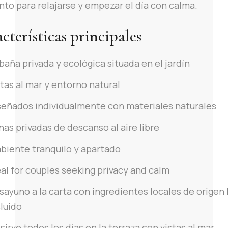
o para relajarse y empezar el día con calma.
cterísticas principales
baña privada y ecológica situada en el jardín
stas al mar y entorno natural
señados individualmente con materiales naturales
nas privadas de descanso al aire libre
biente tranquilo y apartado
eal for couples seeking privacy and calm
sayuno a la carta con ingredientes locales de origen 
cluido
sirve todos los días en la terraza con vistas al mar