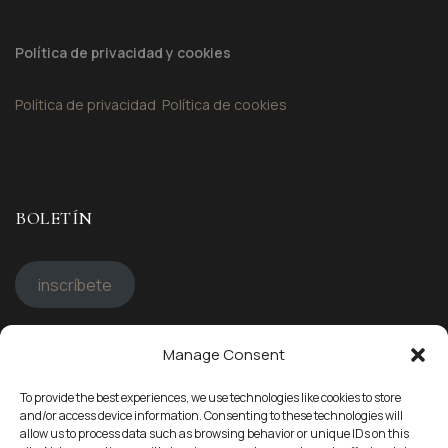
Política de privacidad y cookies
Política de privacidad
Política de cookies
BOLETÍN
inscríbete
Manage Consent
STAY CONNECTED
To provide the best experiences, we use technologies like cookies to store
Síguenos en
and/or access device information. Consenting to these technologies will
allow us to process data such as browsing behavior or unique IDs on this