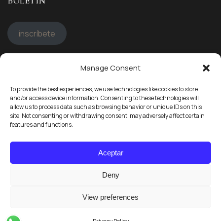
BOLETÍN
inscríbete
Manage Consent
STAY CONNECTED
To provide the best experiences, we use technologies like cookies to store
Síguenos en
and/or access device information. Consenting to these technologies will
allow us to process data such as browsing behavior or unique IDs on this
site. Not consenting or withdrawing consent, may adversely affect certain
features and functions.
Aceptar
Deny
Copyright © 2025 Atardecer Finca Isolina. All rights reserved.
View preferences
by
Mariposa Webmarketing