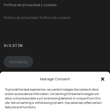
Política de privacidad y cookies
Política de privacidad
Política de cookies
BOLETÍN
inscríbete
Manage Consent
STAY CONNECTED
To provide the best experiences, we use technologies like cookies to store
Síguenos en
and/or access device information. Consenting to these technologies will
allow us to process data such as browsing behavior or unique IDs on this
site. Not consenting or withdrawing consent, may adversely affect certain
features and functions.